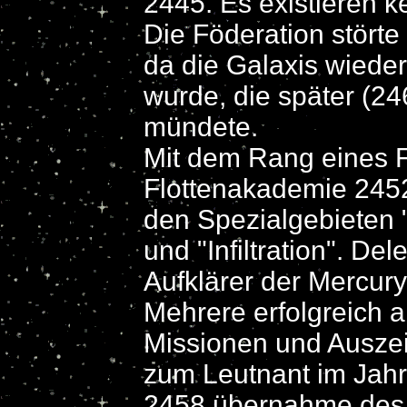
2445. Es existieren k
Die Föderation störte
da die Galaxis wieder
wurde, die später (24
mündete.
Mit dem Rang eines 
Flottenakademie 2452
den Spezialgebieten 
und "Infiltration". De
Aufklärer der Mercury
Mehrere erfolgreich 
Missionen und Ausze
zum Leutnant im Jahr
2458 übernahme des 