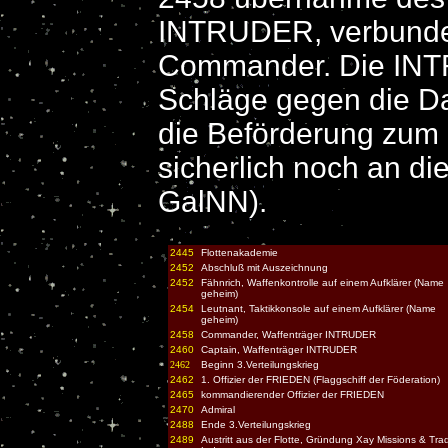
INTRUDER, verbunden
Commander. Die INTR
Schläge gegen die Da
die Beförderung zum 
sicherlich noch an di
GalNN).
2445
Flottenakademie
2452
Abschluß mit Auszeichnung
2452
Fähnrich, Waffenkontrolle auf einem Aufklärer (Name
geheim)
2454
Leutnant, Taktikkonsole auf einem Aufklärer (Name
geheim)
2458
Commander, Waffenträger INTRUDER
2460
Captain, Waffenträger INTRUDER
2462
Beginn 3.Verteilungskrieg
2462
1. Offizier der FRIEDEN (Flaggschiff der Föderation)
2465
kommandierender Offizier der FRIEDEN
2470
Admiral
2488
Ende 3.Verteilungskrieg
2489
Austritt aus der Flotte, Gründung Xay Missions & Tra