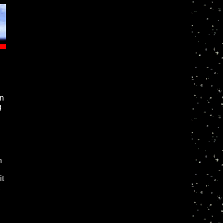
en
g
n
it
,