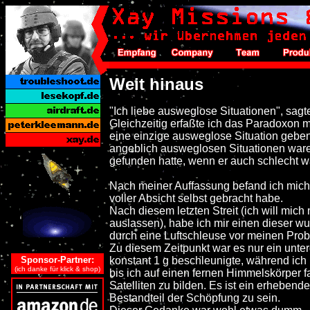
Weit hinaus
"Ich liebe ausweglose Situationen", sagte
Gleichzeitig erfaßte ich das Paradoxon
eine einzige ausweglose Situation gebe
angeblich ausweglosen Situationen waren
gefunden hatte, wenn er auch schlecht w
Nach meiner Auffassung befand ich mich in
voller Absicht selbst gebracht habe.
Nach diesem letzten Streit (ich will mic
auslassen), habe ich mir einen dieser 
durch eine Luftschleuse vor meinen Pr
Zu diesem Zeitpunkt war es nur ein unter
Sponsor-Partner:
konstant 1 g beschleunigte, während ich
(ich danke für klick & shop)
bis ich auf einen fernen Himmelskörper 
Satelliten zu bilden. Es ist ein erheben
Bestandteil der Schöpfung zu sein.