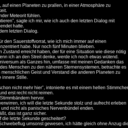
, auf einen Planeten zu prallen, in einer Atmosphäre zu
eit.
nder Meteorit fühlen.
tieren", sagte ich mir, wie ich auch den letzten Dialog mit
endet hatte.
dem letzten Dialog.
ür den Sauerstoffvorrat, wie ich mich immer auf einen
zentriert habe. Nur noch fünf Minuten blieben.
 Zustand erreicht haben, der für eine Situation wie diese nötig
wenn ich an den Streit denke, werde ich noch etwas wütend.
niversum als Ganzes hin, umfasse mit meinen Gedanken das
 des Menschen zu den näheren Sternensystemen, betrachte es
 menschlichen Geist und Verstand die anderen Planeten zu
innere Stille.
schon nicht mehr hier", intonierte es mit einem hellen Stimmche
d erst recht nicht reimen.
n Stimmbändern hervor.
erwirren, ich will die letzte Sekunde stolz und aufrecht erleben
t) und nicht als panisches Nervenbündel enden.
äßt, das ist ganz sicher.
 die letzte Sekunde gescheitert?
Schwebeflug umsonst gewesen, ich hätte gleich ohne Anzug di