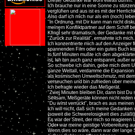
Dieser Gedanke war wohl etwas dumm.
Ich brauche nur in eine Sonne zu stürzen
verglühen und aus ist es mit der Herrlichk
Also darf ich mich nur als ein (noch) lebe
"In Ordnung, mit Dir kann man nicht disku
meinem Konfliktpartner auf dem Schiff be
Klingt sehr dramatisch, der Gedanke mit 
"Zurück zur Realität", ermahnte ich mich.
Ich konzentrierte mich auf den Anzeiger f
spannenden Film oder ein gutes Buch kon
In fünf Minuten mußte ich den abgeklärten
ist. Ich bin auch ganz entspannt, außer 
So schwebe ich dahin, gebe mich dem U
ganze Weltall, verdamme die Expansion
als kosmischen Umweltschmutz, mit dem
verseuchen und bin zufrieden über meine 
Ich befragte wieder das Meßgerät.
"Zwei Minuten bleiben Dir, dann bist Du 
Seltsam, Meßgeräte können nicht reden un
"Du wirst verrückt", brach es aus meine
Ich will nicht, daß sich meine Gedanken v
(soweit die Schwerelosigkeit dies zuläß
Es war der Streit, der mich so reagieren l
Oder war meine geistige Vorbereitung auf
Wenn dies so wäre, dann war der lange 