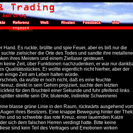
r Hand. Es ruckte, brüllte und spie Feuer, aber es biß nur die
suchte zielsicher die Orte des Todes und sandte ihre metallen
ken ihres Meisters und einem Ziellaser gesteuert.
m keine Zeit, über Funktionen nachzudenken, er war nur dankb
Qualitätsstückes. Er wollte eigentlich nicht hierher, aber der
hn einige Zeit am Leben halten würde.
schrieb, da wußte er noch nicht, daß es eine feuchte
uz, direkt in sein Gehirn projiziert, suchte den letzten
lickfeld für den Bruchteil einer Sekunde und fuhr pfeifend links
plitter streifte sein Ohr, blutende, indirekte Schweinerei
eine blasse grüne Linie in den Raum, rückwärts ausgehend vo
ie Augen ihres Besitzers. Eine knappe Bewegung hinter der The
hn und so schwebte das rote Kreuz, einer lauernden Katze
der sich dem falschen Herren verdingt hatte. Bitte keine
ese sind kein Teil des Vertrages und Emotionen wirken