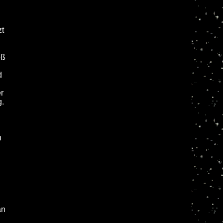
zt
oß
d
r
g.
n
.
an