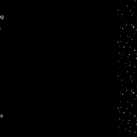
ng
a
us