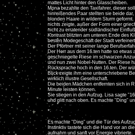
mattes Licht hinter den Glasscheiben.
Mona bezahlte den Taxifahrer, dieser sol
hinreißendes Paar stellten sie beide dar
blonden Haare in wildem Sturm geformt. 
nichts zeigte, außer der Form einer gri
nicht zu erratender südländischer Einfl
Kontrast blitzten am unteren Ende des Kl
besten Modegeschäft der Stadt verfeinert
Der Pförtner mit seiner lange Berufserfa
Der Herr aus dem 16.ten hatte so etwas 
geschniegelte Riese im schwarzen Anzug
und nun zwei Nobel-Nutten. Der Riese ha
Rücksprache hoch in den 16.ten. Der wüt
Blick zeigte ihm eine unterschriebene 
wirklich illustre Gesellschaft.
Die beiden Mädchen entfernten sich in Ri
Minute leisten können.
Sie stiegen in den Aufzug. Lisa sagte "1
und glitt nach oben. Es machte "Ding" und
*
Es machte "Ding" und die Tür des Aufzug
Instinktiv tastete sich die Hand vor an d
aufnahm und sanft vor Energie vibrierte.