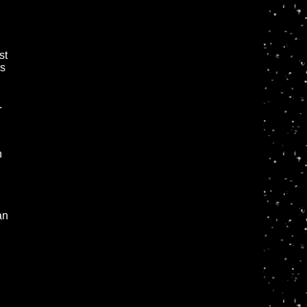
st
ls
.
n
an