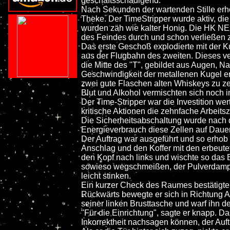
geschäftsschädigend.
Nach Sekunden der wartenden Stille erhob
Theke. Der TimeStripper wurde aktiv, di
wurden zäh wie kalter Honig. Die HK N
des Feindes durch und schon verließen z
Das erste Geschoß explodierte mit der 
aus der Flugbahn des zweiten. Dieses ve
die Mitte des "T", gebildet aus Augen, Na
Geschwindigkeit der metallenen Kugel er
zwei gute Flaschen alten Whiskeys zu ze
Blut und Alkohol vermischten sich noch i
Der Time-Stripper war die Investition we
kritische Aktionen die zehnfache Arbeitsz
Die Sicherheitsabschaltung wurde nach dr
Energieverbrauch diese Zellen auf Dauer
Der Auftrag war ausgeführt und so erhob
Anschlag und den Koffer mit den erbeute
den Kopf nach links und wischte so das B
sowieso wegschmeißen, der Pulverdampf
leicht stinken.
Ein kurzer Check des Raumes bestätigte,
Rückwärts bewegte er sich in Richtung Au
seiner linken Brusttasche und warf ihn d
"Für die Einrichtung", sagte er knapp. 
Inkorrektheit nachsagen können, der Auf