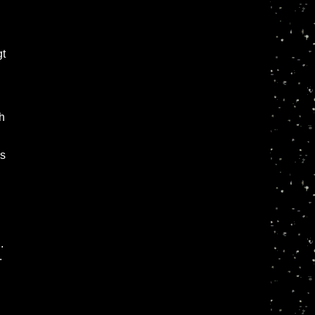
gt
h
as
.
.