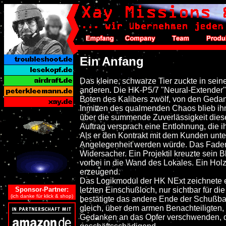
Ein Anfang
Das kleine, schwarze Tier zuckte in seine
anderen. Die HK-P5/7 "Neural-Extender" 
Boten des Kalibers zwölf, von den Gedan
Inmitten des qualmenden Chaos blieb ih
über die summende Zuverlässigkeit dieses 
Auftrag versprach eine Entlohnung, die i
Als er den Kontrakt mit dem Kunden unter
Angelegenheit werden würde. Das Fadenkre
Widersacher. Ein Projektil kreuzte sein B
vorbei in die Wand des Lokales. Ein Holzs
erzeugend.
Das Logikmodul der HK NExt zeichnete 
Sponsor-Partner:
letzten Einschußloch, nur sichtbar für d
(ich danke für klick & shop)
bestätigte das andere Ende der Schußba
gleich, über dem armen Benachteiligten, 
Gedanken an das Opfer verschwenden, di