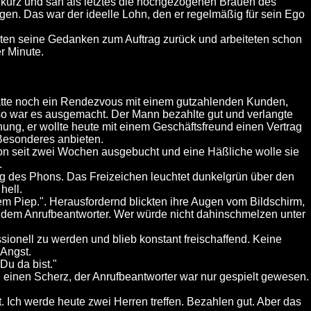
 er kurz und sah als letztes die hochgezogenen Brauen des
gen. Das war der ideelle Lohn, den er regelmäßig für sein Ego
en seine Gedanken zum Auftrag zurück und arbeiteten schon
r Minute.
a hatte noch ein Rendezvous mit einem gutzahlenden Kunden,
o war es ausgemacht. Der Mann bezahlte gut und verlangte
ung, er wollte heute mit einem Geschäftsfreund einen Vertrag
Besonderes anbieten.
n seit zwei Wochen ausgebucht und eine Häßliche wolle sie
.
ng des Phons. Das Freizeichen leuchtet dunkelgrün über den
hell.
 dem Piep.". Herausfordernd blickten ihre Augen vom Bildschirm,
t dem Anrufbeantworter. Wer würde nicht dahinschmelzen unter
ionell zu werden und blieb konstant freischaffend. Keine
 Angst.
Du da bist."
h einen Scherz, der Anrufbeantworter war nur gespielt gewesen.
. Ich werde heute zwei Herren treffen. Bezahlen gut. Aber das