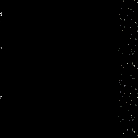
d
,
r
ge