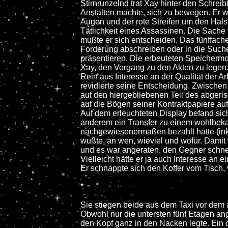
Stirnrunzelnd trat Xay hinter den Schre
Anstalten machte, sich zu bewegen. Er 
Augen und der rote Streifen um den Hals
Tätlichkeit eines Assassinen. Die Sache 
mußte er sich entscheiden. Das fünffach
Forderung abschreiben oder in die Such
präsentieren. Die erbeuteten Speicherm
Xay, den Vorgang zu den Akten zu legen
Rein aus Interesse an der Qualität der A
revidierte seine Entscheidung. Zwischen 
auf den hiergebliebenen Teil des abgeri
auf die Bögen seiner Kontraktpapiere au
Auf dem erleuchteten Display befand sic
anderem ein Transfer zu einem wohlbeka
nachgewiesenermaßen bezahlt hatte (ink
wußte, an wen, wieviel und wofür. Dam
und es war angeraten, den Gegner schne
Vielleicht hätte er ja auch Interesse an 
Er schnappte sich den Koffer vom Tisch, 
*
Sie stiegen beide aus dem Taxi vor dem
Obwohl nur die untersten fünf Etagen a
den Kopf ganz in den Nacken legte. Ein d