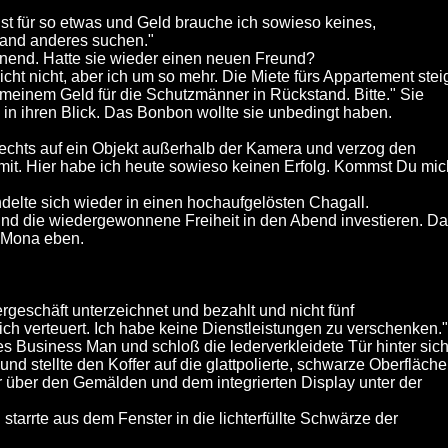
ust für so etwas und Geld brauche ich sowieso keines,
mand anderes suchen."
hnend. Hatte sie wieder einen neuen Freund?
icht nicht, aber ich um so mehr. Die Miete fürs Appartement stei
einem Geld für die Schutzmänner in Rückstand. Bitte." Sie
 in ihren Blick. Das Bonbon wollte sie unbedingt haben.
 rechts auf ein Objekt außerhalb der Kamera und verzog den
it. Hier habe ich heute sowieso keinen Erfolg. Kommst Du mic
elte sich wieder in einen hochaufgelösten Chagall.
d die wiedergewonnene Freiheit in den Abend investieren. D
t Mona eben.
rgeschäft unterzeichnet und bezahlt und nicht fünf
ch verteuert. Ich habe keine Dienstleistungen zu verschenken."
s Business Man und schloß die lederverkleidete Tür hinter sich
 und stellte den Koffer auf die glattpolierte, schwarze Oberfläche
r über den Gemälden und dem integrierten Display unter der
arrte aus dem Fenster in die lichterfüllte Schwärze der