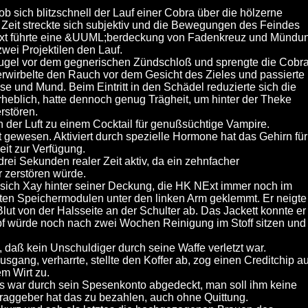
 sich blitzschnell der Lauf einer Cobra über die hölzerne
e Zeit streckte sich subjektiv und die Bewegungen des Feindes
Ext führte eine &UUML;berdeckung von Fadenkreuz und Mündu
wei Projektilen den Lauf.
Kugel vor dem gegnerischen Zündschloß und sprengte die Cobr
rwirbelte den Rauch vor dem Gesicht des Zieles und passierte
se und Mund. Beim Eintritt in den Schädel reduzierte sich die
heblich, hatte dennoch genug Trägheit, um hinter der Theke
rstören.
n der Luft zu einem Cocktail für genußsüchtige Vampire.
rt gewesen. Aktiviert durch spezielle Hormone hat das Gehirn für
eit zur Verfügung.
ei Sekunden realer Zeit aktiv, da ein zehnfacher
 zerstören würde.
 sich Xay hinter seiner Deckung, die HK NExt immer noch im
ten Speichermodulen unter den linken Arm geklemmt. Er neigte
lut von der Halsseite an der Schulter ab. Das Jackett konnte er
 würde noch nach zwei Wochen Reinigung im Stoff sitzen und
 daß kein Unschuldiger durch seine Waffe verletzt war.
sgang, verharrte, stellte den Koffer ab, zog einen Creditchip a
em Wirt zu.
Das war durch sein Spesenkonto abgedeckt, man soll ihm keine
traggeber hat das zu bezahlen, auch ohne Quittung.