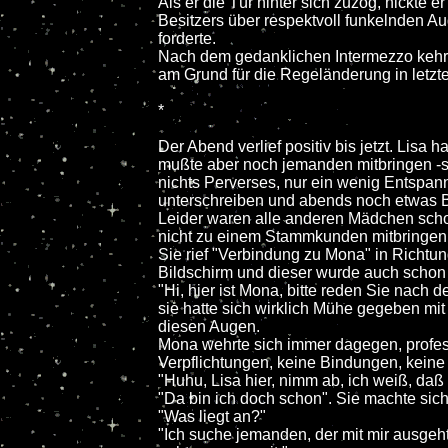
Als er die Tür hinter sich zuzog, nickte
Besitzers über respektvoll funkelnden Au
forderte.
Nach dem gedanklichen Intermezzo kehrt
am Grund für die Regeländerung in letzte
*
Der Abend verlief positiv bis jetzt. Lis
mußte aber noch jemanden mitbringen -s
nichts Perverses, nur ein wenig Entspann
unterschreiben und abends noch etwas 
Leider waren alle anderen Mädchen scho
nicht zu einem Stammkunden mitbringen
Sie rief "Verbindung zu Mona" in Richtu
Bildschirm und dieser wurde auch schon 
"Hi, hier ist Mona, bitte reden Sie nach
sie hatte sich wirklich Mühe gegeben mi
diesen Augen.
Mona wehrte sich immer dagegen, profess
Verpflichtungen, keine Bindungen, keine
"Huhu, Lisa hier, nimm ab, ich weiß, daß 
"Da bin ich doch schon". Sie machte sic
"Was liegt an?"
"Ich suche jemanden, der mit mir ausgeht