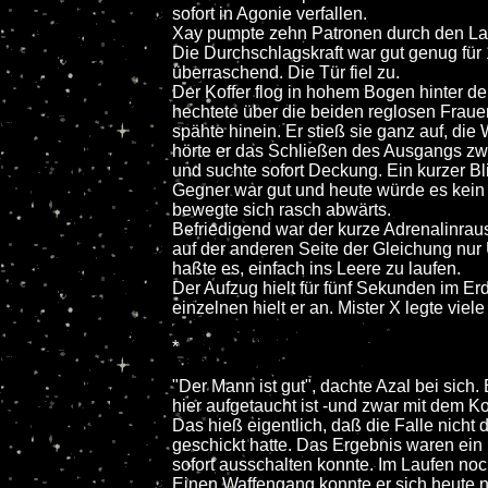
sofort in Agonie verfallen.
Xay pumpte zehn Patronen durch den Lau
Die Durchschlagskraft war gut genug für 
überraschend. Die Tür fiel zu.
Der Koffer flog in hohem Bogen hinter d
hechtete über die beiden reglosen Frauen
spähte hinein. Er stieß sie ganz auf, di
hörte er das Schließen des Ausgangs zwei 
und suchte sofort Deckung. Ein kurzer Bl
Gegner war gut und heute würde es kein E
bewegte sich rasch abwärts.
Befriedigend war der kurze Adrenalinrau
auf der anderen Seite der Gleichung nur
haßte es, einfach ins Leere zu laufen.
Der Aufzug hielt für fünf Sekunden im 
einzelnen hielt er an. Mister X legte viel
*
"Der Mann ist gut", dachte Azal bei sic
hier aufgetaucht ist -und zwar mit dem Kof
Das hieß eigentlich, daß die Falle nicht 
geschickt hatte. Das Ergebnis waren ein
sofort ausschalten konnte. Im Laufen noc
Einen Waffengang konnte er sich heute n