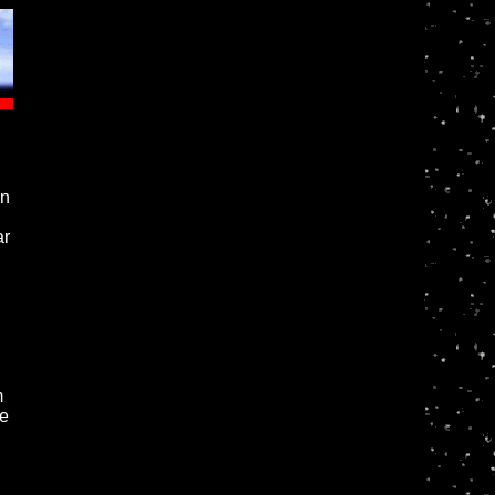
en
ar
m
ke