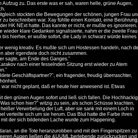
n Aufzug zu. Das erste was er sah, waren helle, grüne Augen,
ch.
Zeitgleich stockten die Bewegungen der schönen, jungen Frau un
r zu beschreiben war. Xay fühlte einen Kontakt, eine Berührung
t der HK NExt hatte. Das kannte er nicht, er mußte es ignorieren.
wieder klare Gedanken signalisierte, nahm er die zweite Frau
h bis hierher, er wußte sofort, die Lady in schwarz würde keines
er wenig kreativ. Es mußte sich um Hostessen handeln, nach de
en aber irgendwie doch nicht zusammen.
tner sagte, am Ende des Ganges."
r Karakov nach einer fesselnden Sitzung erst wieder zu Atem
nn."
ete Geschäftspartner?", ein fragender, freudig überraschter,
hönheit.
 war nicht geplant, daß er heute hier anwesend ist. Etwas
it den grünen Augen sofort und ließ sich fallen. Die Hochhacki
"Was schon hier?" witzig zu sein, als schon Schüsse krachten.
 heißer Verwirbelung der Luft, aber sie sank mit einem Loch in
l verteilte sich um sie herum. Das Blut hatte die Farbe ihres
r mit der sich bildenden Lache wurde zum Happening.
 daran, an die Tote heranzurobben und mit den Fingerspitzen zu
ie leeren Augen ließen die &UUML;berlebende zurückzucken und