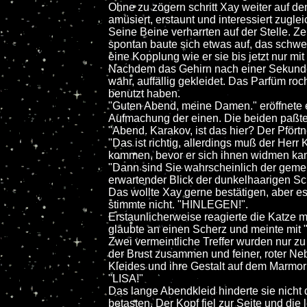
Ohne zu zögern schritt Xay weiter auf de
amüsiert, erstaunt und interessiert zuglei
Seine Beine verharrten auf der Stelle. 
spontan baute sich etwas auf, das schwe
eine Kopplung wie er sie bis jetzt nur mi
Nachdem das Gehirn nach einer Sekunde 
wahr, auffällig gekleidet. Das Parfüm roc
benutzt haben.
"Guten Abend, meine Damen." eröffnete 
Aufmachung der einen. Die beiden paßt
"Abend. Karakov, ist das hier? Der Pför
"Das ist richtig, allerdings muß der Her
kommen, bevor er sich ihnen widmen ka
"Dann sind Sie wahrscheinlich der gemeld
erwartender Blick der dunkelhaarigen Sc
Das wollte Xay gerne bestätigen, aber es
stimmte nicht. "HINLEGEN!".
Erstaunlicherweise reagierte die Katze m
glaubte an einen Scherz und meinte mit 
Zwei vermeintliche Treffer wurden nur zu
der Brust zusammen und feiner, roter Nebe
Kleides und ihre Gestalt auf dem Marmo
"LISA!"
Das lange Abendkleid hinderte sie nicht
betasten. Der Kopf fiel zur Seite und d