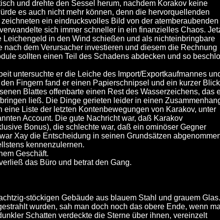
ibtisch und drehte den Sessel herum, nachdem Korakov keine
würde es auch nicht mehr können, denn die hervorquellenden
 zeichneten ein eindrucksvolles Bild von der atemberaubenden
verwandelte sich immer schneller in ein finanzielles Chaos. Jet
e Leichengeld in den Wind schießen und als nichteinbringbare
e nach dem Verursacher investieren und diesem die Rechnung
odule sollten einen Teil des Schadens abdecken und so beschl
.
rbeit untersuchte er die Leiche des Import/Exportkaufmannes un
den Fingern fand er einen Papierschnipsel und ein kurzer Blick
ssenen Blattes offenbarte einen Rest des Wasserzeichens, das e
fbringen ließ. Die Dinge gerieten leider in einen Zusammenhan
h eine Liste der letzten Kontenbewegungen von Karakov, unter
nnten Account. Die gute Nachricht war, daß Karakov
lusive Bonus), die schlechte war, daß ein ominöser Gegner
it war Xay die Entscheidung in seinen Grundsätzen abgenomme
llstens kennenzulernen.
einem Geschäft.
verließ das Büro und betrat den Gang.
 achtzig-stöckigen Gebäude aus blauem Stahl und grauem Glas
ngestrahlt wurden, sah man doch noch das obere Ende, wenn m
unkler Schatten verdeckte die Sterne über ihnen, vereinzelt