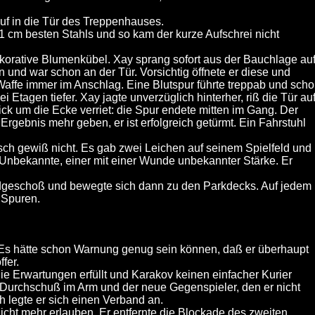
f in die Tür des Treppenhauses.
1 cm besten Stahls und so kam der kurze Aufschrei nicht
ekorative Blumenkübel. Xay sprang sofort aus der Bauchlage auf
 und war schon an der Tür. Vorsichtig öffnete er diese und
e Waffe immer im Anschlag. Eine Blutspur führte treppab und sch
Etagen tiefer. Xay jagte unverzüglich hinterher, riß die Tür au
ick um die Ecke verriet: die Spur endete mitten im Gang. Der
rgebnis mehr geben, er ist erfolgreich getürmt. Ein Fahrstuhl
sch gewiß nicht. Es gab zwei Leichen auf seinem Spielfeld und
 Unbekannte, einer mit einer Wunde unbekannter Stärke. Er
Erdgeschoß und bewegte sich dann zu den Parkdecks. Auf jedem
e Spuren.
h. Es hätte schon Warnung genug sein können, daß er überhaupt
fer.
die Erwartungen erfüllt und Karakov keinen einfacher Kurier
 Durchschuß im Arm und der neue Gegenspieler, den er nicht
h legte er sich einen Verband an.
icht mehr erlauben. Er entfernte die Blockade des zweiten