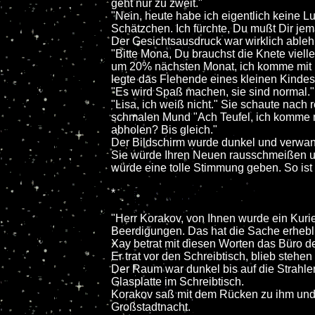
geht nur zu zweit."
"Nein, heute habe ich eigentlich keine L
Schätzchen. Ich fürchte, Du mußt Dir je
Der Gesichtsausdruck war wirklich able
"Bitte Mona, Du brauchst die Knete vielle
um 20% nächsten Monat, ich komme mit m
legte das Flehende eines kleinen Kindes
"Es wird Spaß machen, sie sind normal."
"Lisa, ich weiß nicht." Sie schaute nach
schmalen Mund "Ach Teufel, ich komme m
abholen? Bis gleich."
Der Bildschirm wurde dunkel und verwand
Sie würde Ihren Neuen rausschmeißen un
würde eine tolle Stimmung geben. So is
*
"Herr Korakov, von Ihnen wurde ein Kurie
Beerdigungen. Das hat die Sache erhebli
Xay betrat mit diesen Worten das Büro de
Er trat vor den Schreibtisch, blieb stehen
Der Raum war dunkel bis auf die Strahle
Glasplatte im Schreibtisch.
Korakov saß mit dem Rücken zu ihm und st
Großstadtnacht.