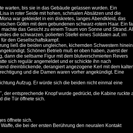
lte warten, bis sie in das Gebäude gelassen wurden. Ein
, Lisa in roter Seide mit hohen, schmalen Absätzen und die
Mona war gekleidet in ein diskretes, langes Abendkleid, das
echischen Göttin mit dem gebundenen schwarz-rotem Haar. Ein fa
uß machte das Gesicht zu einem Traum von Sonne und Strand. A
eides die schwarzen, polierten Stiefel eines Soldaten auf, im
 für den Gesellschaftskampf.
hrung ließ die beiden ungleichen, kichernden Schwestern hinein
angekündigt. Schönen Betrieb muß er oben haben, zuerst der
, dann die seltsame Figur mit dem blutverschmierten Revers
tte sich regulär angemeldet und er schickte ihn nach
end dreinblickende, derangiert angezogene Kerl mit dem kalte
Berechtigung und die Damen waren vorher angekündigt. Eine
chtung Aufzug. Er würde sich die beiden nicht einmal eine
6", der entsprechende Knopf wurde gedrückt, die Kabine ruckte 
 die Tür öffnete sich.
es öffnete sich.
ie Waffe, die bei der ersten Berührung den neuralen Kontakt