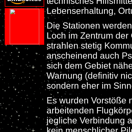
technisches Hilfsmitte
Lebenserhaltung, Or
Die Stationen werden
Loch im Zentrum der 
strahlen stetig Komm
anscheinend auch Psi
sich dem Gebiet näher
Warnung (definitiv ni
sondern eher im Sinne
Es wurden Vorstöße 
arbeitenden Flugkör
jegliche Verbindung ab
kein menschlicher Pil