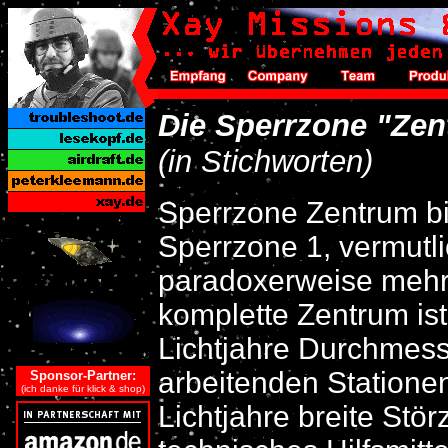
Die Sperrzone "Ze
(in Stichworten)
Sperrzone Zentrum b
Sperrzone 1, vermutl
paradoxerweise mehr 
komplette Zentrum is
Lichtjahre Durchmesse
arbeitenden Statione
Sponsor-Partner:
(ich danke für klick & shop)
Lichtjahre breite Stö