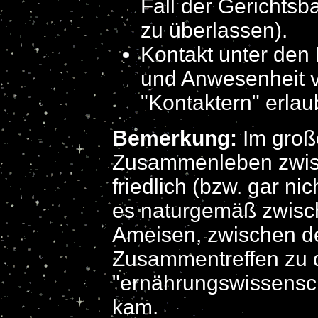
Fall der Gerichtsb
zu überlassen).
Kontakt unter den
und Anwesenheit v
"Kontaktern" erlau
Bemerkung:
Im groß
Zusammenleben zwisc
friedlich (bzw. gar ni
es naturgemäß zwisc
Ameisen, zwischen d
Zusammentreffen zu 
"ernährungswissensch
kam.