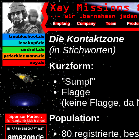
Die Kontaktzone
(in Stichworten)
Kurzform:
"Sumpf"
Flagge
(keine Flagge, da
Population:
Sponsor-Partner:
(ich danke für klick & shop)
80 registrierte, be