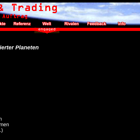
erter Planeten
n
ormen
.)