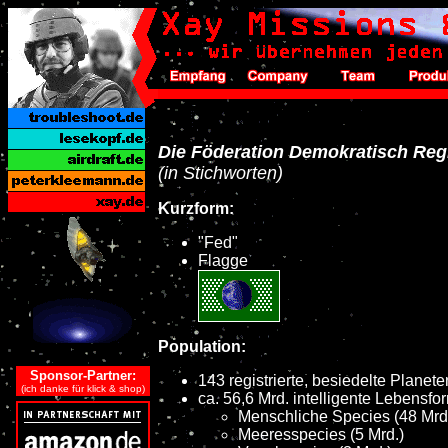
Die Föderation Demokratisch Regi
(in Stichworten)
Kurzform:
"Fed"
Flagge
Population:
Sponsor-Partner:
143 registrierte, besiedelte Planete
(ich danke für klick & shop)
ca. 56,6 Mrd. intelligente Lebensf
Menschliche Species (48 Mrd
Meeresspecies (5 Mrd.)